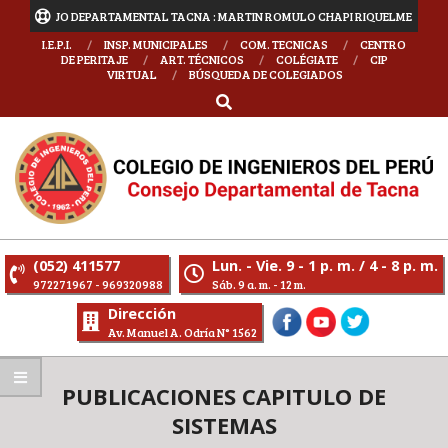
 CIP CONSEJO DEPARTAMENTAL TACNA : MARTIN ROMULO CHAPI RIQUELME
I.E.P.I.
INSP. MUNICIPALES
COM. TECNICAS
CENTRO
DE PERITAJE
ART. TÉCNICOS
COLÉGIATE
CIP
VIRTUAL
BÚSQUEDA DE COLEGIADOS
(052) 411577
Lun. - Vie. 9 - 1 p. m. / 4 - 8 p. m.
972271967 - 969320988
Sáb. 9 a. m. - 12 m.
Dirección
Av. Manuel A. Odría N° 1562
PUBLICACIONES CAPITULO DE
SISTEMAS