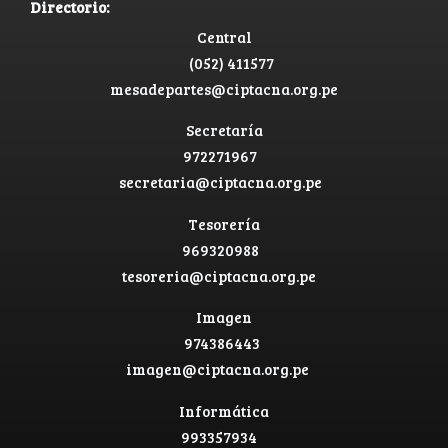
Directorio:
Central
(052) 411577
mesadepartes@ciptacna.org.pe
Secretaría
972271967
secretaria@ciptacna.org.pe
Tesorería
969320988
tesoreria@ciptacna.org.pe
Imagen
974386443
imagen@ciptacna.org.pe
Informática
993357934