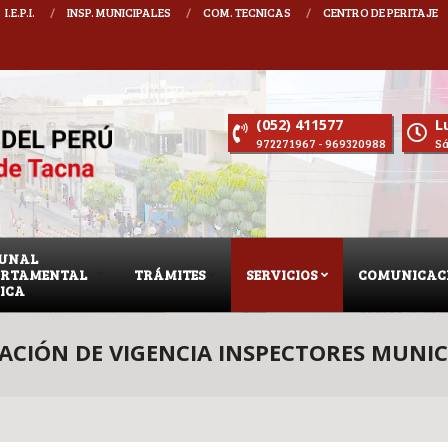
I.E.P.I.
INSP. MUNICIPALES
COM. TECNICAS
CENTRO DE PERITAJE
STIÓN 2025 - 2027 DECANO CIP CONSEJO DEPARTAMENTAL TACNA : MARTIN ROM
(052) 411577
Lu
972271967 - 969320988
Sá
BUNAL
ARTAMENTAL
TRÁMITES
SERVICIOS
COMUNICAC
TICA
ACIÓN DE VIGENCIA INSPECTORES MUNIC