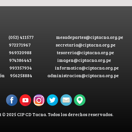
(052) 411577
mesadepartes@ciptacna.org.pe
972271967
secretaria@ciptacna.org.pe
969320988
tesoreria@ciptacna.org.pe
974386443
imagen@ciptacna.org.pe
993357934
informatica@ciptacna.org.pe
ón
956258884
administracion@ciptacna.org.pe
 © 2025 CIP CD Tacna. Todos los derechos reservados.