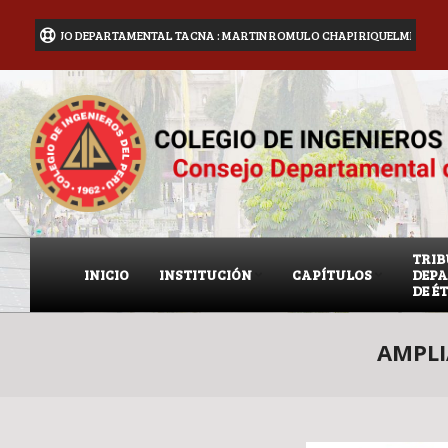
CIP CONSEJO DEPARTAMENTAL TACNA : MARTIN ROMULO CHAPI RIQUELME
GE
TRI
INICIO
INSTITUCIÓN
CAPÍTULOS
DEP
DE É
AMPLI