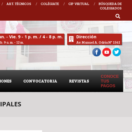
ART. TÉCNICOS
COLÉGIATE
CIP VIRTUAL
BÚSQUEDA DE
COLEGIADOS
ULO CHAPI RIQUELME
n. - Vie. 9 - 1 p. m. / 4 - 8 p. m.
Dirección
b. 9 a. m. - 12 m.
Av. Manuel A. Odría N° 1562
CONOCE
IONES
CONVOCATORIA
REVISTAS
TUS
PAGOS
IPALES