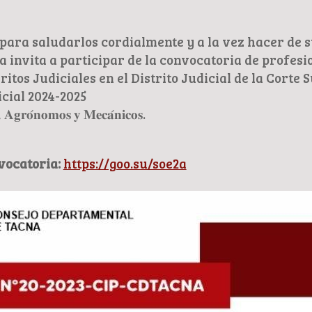
 para saludarlos cordialmente y a la vez hacer de 
a invita a participar de la convocatoria de profesi
itos Judiciales en el Distrito Judicial de la Corte
icial 2024-2025
𝐬, 𝐀𝐠𝐫𝐨́𝐧𝐨𝐦𝐨𝐬 𝐲 𝐌𝐞𝐜𝐚́𝐧𝐢𝐜𝐨𝐬.
vocatoria:
https://goo.su/soe2a