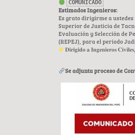
COMUNICADO
Estimados Ingenieros:
Es grato dirigirme a ustedes
Superior de Justicia de Tacn
Evaluación y Selección de Per
(REPEJ), para el periodo Jud
𝐃𝐢𝐫𝐢𝐠𝐢𝐝𝐨 𝐚 𝐈𝐧𝐠𝐞𝐧𝐢𝐞𝐫𝐨𝐬 𝐂𝐢𝐯𝐢𝐥
Se adjunta proceso de Con