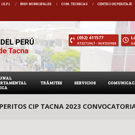
I.E.P.I.
INSP. MUNICIPALES
COM. TECNICAS
CENTRO DE PERITAJE
 2027 DECANO CIP CONSEJO DEPARTAMENTAL TACNA : MARTIN ROMULO CHAPI RI
(052) 411577
Lu
972271967 - 969320988
Sá
BUNAL
ARTAMENTAL
TRÁMITES
SERVICIOS
COMUNICAC
TICA
PERITOS CIP TACNA 2023 CONVOCATORI