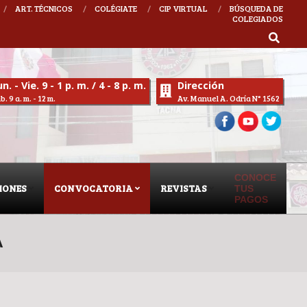
ART. TÉCNICOS
COLÉGIATE
CIP VIRTUAL
BÚSQUEDA DE
COLEGIADOS
QUELME
n. - Vie. 9 - 1 p. m. / 4 - 8 p. m.
Dirección
b. 9 a. m. - 12 m.
Av. Manuel A. Odría N° 1562
CONOCE
IONES
CONVOCATORIA
REVISTAS
TUS
PAGOS
A