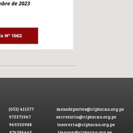
(052) 411577
mesadepartes@ciptacna.org.pe
972271967
secretaria@ciptacna.org.pe
969320988
tesoreria@ciptacna.org.pe
974386443
imagen@ciptacna.org.pe