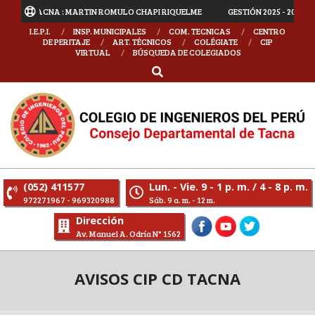
ENTAL TACNA : MARTIN ROMULO CHAPI RIQUELME
GESTIÓN 2025 - 2027 D
I.E.P.I.
INSP. MUNICIPALES
COM. TECNICAS
CENTRO
DE PERITAJE
ART. TÉCNICOS
COLÉGIATE
CIP
VIRTUAL
BÚSQUEDA DE COLEGIADOS
(052) 411577
Lun. - Vie. 9 - 1 p. m. / 4 - 8 p. m.
972271967 - 969320988
Sáb. 9 a. m. - 12 m.
Dirección
Av. Manuel A. Odría N° 1562
AVISOS CIP CD TACNA