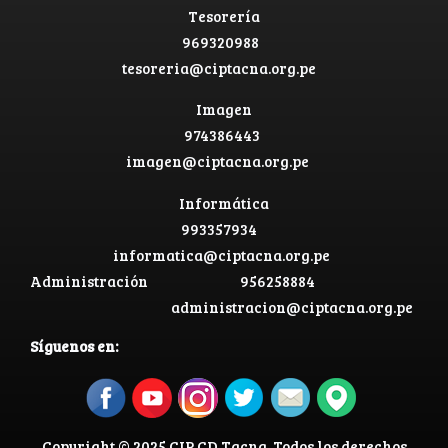
Tesorería
969320988
tesoreria@ciptacna.org.pe
Imagen
974386443
imagen@ciptacna.org.pe
Informática
993357934
informatica@ciptacna.org.pe
Administración
956258884
administracion@ciptacna.org.pe
Síguenos en:
Copyright © 2025 CIP CD Tacna. Todos los derechos