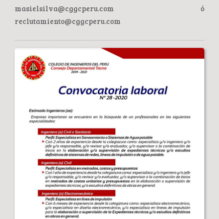
masielsilva@cggcperu.com ó
reclutamiento@cggcperu.com