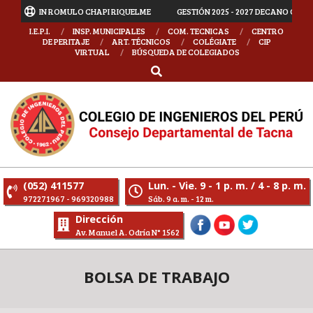
ARTIN ROMULO CHAPI RIQUELME
GESTIÓN 2025 - 2027 DECANO CIP CONSE
I.E.P.I.
INSP. MUNICIPALES
COM. TECNICAS
CENTRO
DE PERITAJE
ART. TÉCNICOS
COLÉGIATE
CIP
VIRTUAL
BÚSQUEDA DE COLEGIADOS
(052) 411577
Lun. - Vie. 9 - 1 p. m. / 4 - 8 p. m.
972271967 - 969320988
Sáb. 9 a. m. - 12 m.
Dirección
Av. Manuel A. Odría N° 1562
BOLSA DE TRABAJO