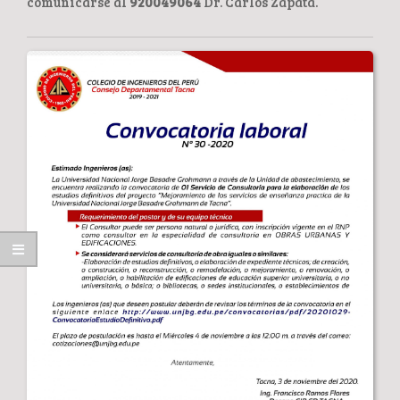
comunicarse al
920049064
Dr. Carlos Zapata.