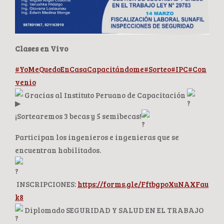
Clases en Vivo
#YoMeQuedoEnCasaCapacitándome
#Sorteo
#IPC
#Con
venio
Gracias al Instituto Peruano de Capacitación
¡Sortearemos 3 becas y 5 semibecas!
Participan los ingenieros e ingenieras que se
encuentran habilitados.
INSCRIPCIONES:
https://forms.gle/FftbgpoXuNAXFau
k8
Diplomado SEGURIDAD Y SALUD EN EL TRABAJO