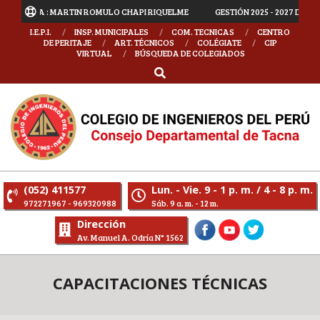
 MARTIN ROMULO CHAPI RIQUELME
GESTIÓN 2025 - 2027 DECANO CIP CONS
I.E.P.I.
INSP. MUNICIPALES
COM. TECNICAS
CENTRO
DE PERITAJE
ART. TÉCNICOS
COLÉGIATE
CIP
VIRTUAL
BÚSQUEDA DE COLEGIADOS
(052) 411577
Lun. - Vie. 9 - 1 p. m. / 4 - 8 p. m.
972271967 - 969320988
Sáb. 9 a. m. - 12 m.
Dirección
Av. Manuel A. Odría N° 1562
CAPACITACIONES TÉCNICAS