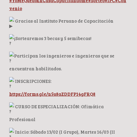
#YoMeQuedoEnCasaCapacitándome
#Sorteo
#IPC
#Con
venio
Gracias al Instituto Peruano de Capacitación
¡Sortearemos 3 becas y 5 semibecas!
Participan los ingenieros e ingenieras que se
encuentran habilitados.
INSCRIPCIONES:
https://forms.gle/n5u8aZDDFP14gFRQ8
CURSO DE ESPECIALIZACIÓN: Ofimática
Profesional
Inicio: Sábado 13/02 (I Grupo), Martes 16/03 (II