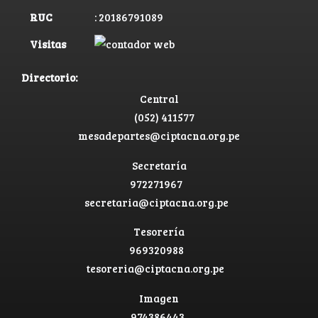
RUC
: 20186791089
Visitas
Directorio:
Central
(052) 411577
mesadepartes@ciptacna.org.pe
Secretaría
972271967
secretaria@ciptacna.org.pe
Tesorería
969320988
tesoreria@ciptacna.org.pe
Imagen
974386443