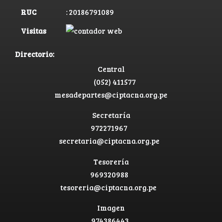
RUC
: 20186791089
Visitas
Directorio:
Central
(052) 411577
mesadepartes@ciptacna.org.pe
Secretaría
972271967
secretaria@ciptacna.org.pe
Tesorería
969320988
tesoreria@ciptacna.org.pe
Imagen
974386443