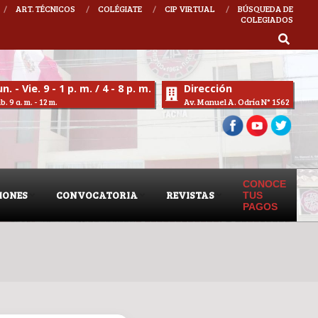
ART. TÉCNICOS
COLÉGIATE
CIP VIRTUAL
BÚSQUEDA DE
COLEGIADOS
IQUELME
n. - Vie. 9 - 1 p. m. / 4 - 8 p. m.
Dirección
b. 9 a. m. - 12 m.
Av. Manuel A. Odría N° 1562
CONOCE
IONES
CONVOCATORIA
REVISTAS
TUS
PAGOS