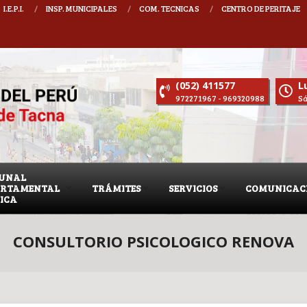
I.E.P.I.
INSP. MUNICIPALES
COM. TECNICAS
CENTRO DE PERITAJE
- 2027 DECANO CIP CONSEJO DEPARTAMENTAL TACNA : MARTIN ROMULO CHAPI R
(052) 411577
Lu
972271967 - 969320988
Sá
BUNAL
ARTAMENTAL
TRÁMITES
SERVICIOS
COMUNICAC
TICA
CONSULTORIO PSICOLOGICO RENOVA