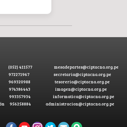
(052) 411577
mesadepartes@ciptacna.org.pe
972271967
secretaria@ciptacna.org.pe
969320988
tesoreria@ciptacna.org.pe
974386443
imagen@ciptacna.org.pe
993357934
informatica@ciptacna.org.pe
ón
956258884
administracion@ciptacna.org.pe