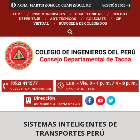
MENTAL TACNA : MARTIN ROMULO CHAPI RIQUELME
GESTIÓN 2025 - 2027 
I.E.P.I.
INSP. MUNICIPALES
COM. TECNICAS
CENTRO
DE PERITAJE
ART. TÉCNICOS
COLÉGIATE
CIP
VIRTUAL
BÚSQUEDA DE COLEGIADOS
(052) 411577
Lun. - Vie. 9 - 1 p. m. / 4 - 8 p. m.
972271967 - 969320988
Sáb. 9 a. m. - 12 m.
Dirección
Av. Manuel A. Odría N° 1562
SISTEMAS INTELIGENTES DE
TRANSPORTES PERÚ