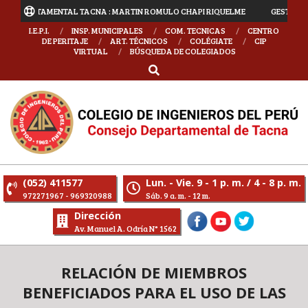
 DEPARTAMENTAL TACNA : MARTIN ROMULO CHAPI RIQUELME
GESTIÓN 2025
I.E.P.I.
INSP. MUNICIPALES
COM. TECNICAS
CENTRO
DE PERITAJE
ART. TÉCNICOS
COLÉGIATE
CIP
VIRTUAL
BÚSQUEDA DE COLEGIADOS
(052) 411577
Lun. - Vie. 9 - 1 p. m. / 4 - 8 p. m.
972271967 - 969320988
Sáb. 9 a. m. - 12 m.
Dirección
Av. Manuel A. Odría N° 1562
RELACIÓN DE MIEMBROS
BENEFICIADOS PARA EL USO DE LAS