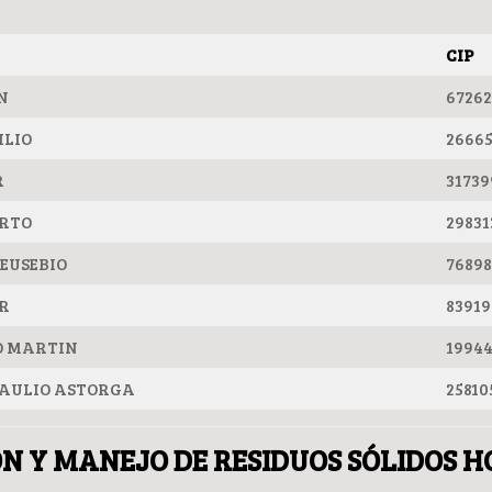
CIP
N
6726
ILIO
2666
R
31739
ERTO
29831
EUSEBIO
7689
R
83919
O MARTIN
1994
AULIO ASTORGA
25810
ÓN Y MANEJO DE RESIDUOS SÓLIDOS 