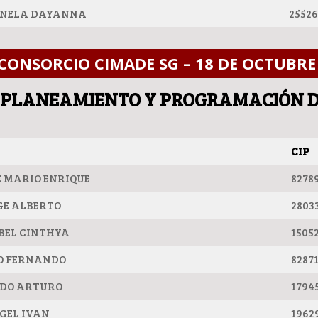
NNELA DAYANNA
2552
CONSORCIO CIMADE SG – 18 DE OCTUBRE 
 » PLANEAMIENTO Y PROGRAMACIÓN D
CIP
MARIO ENRIQUE
8278
GE ALBERTO
2803
BEL CINTHYA
1505
O FERNANDO
8287
RDO ARTURO
1794
GEL IVAN
1962