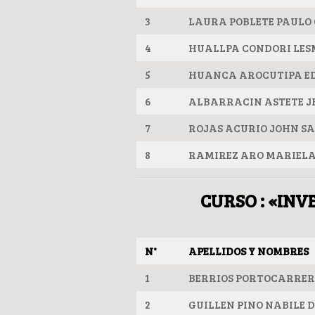
3
LAURA POBLETE PAULO
4
HUALLPA CONDORI LES
5
HUANCA AROCUTIPA E
6
ALBARRACIN ASTETE 
7
ROJAS ACURIO JOHN S
8
RAMIREZ ARO MARIELA
CURSO : «INV
N°
APELLIDOS Y NOMBRES
1
BERRIOS PORTOCARRER
2
GUILLEN PINO NABILE 