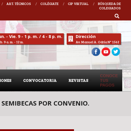
ART. TÉCNICOS
COLÉGIATE
CIP VIRTUAL
BÚSQUEDA DE
COLEGIADOS
I RIQUELME
n. - Vie. 9 - 1 p. m. / 4 - 8 p. m.
Dirección
b. 9 a. m. - 12 m.
Av. Manuel A. Odría N° 1562
CONOCE
IONES
CONVOCATORIA
REVISTAS
TUS
PAGOS
Y SEMIBECAS POR CONVENIO.