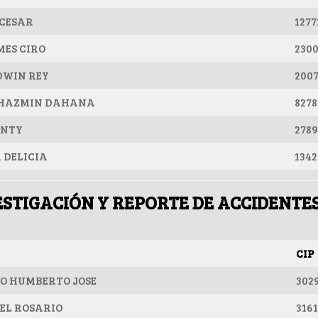
 CESAR
1277
MES CIRO
230
DWIN REY
200
JHAZMIN DAHANA
8278
ANTY
278
 DELICIA
1342
ESTIGACIÓN Y REPORTE DE ACCIDENT
CIP
O HUMBERTO JOSE
302
DEL ROSARIO
316