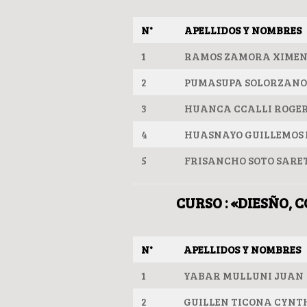
N°
APELLIDOS Y NOMBRES
1
RAMOS ZAMORA XIMEN
2
PUMASUPA SOLORZANO
3
HUANCA CCALLI ROGE
4
HUASNAYO GUILLEMOS
5
FRISANCHO SOTO SARE
CURSO : «DIESÑO, 
N°
APELLIDOS Y NOMBRES
1
YABAR MULLUNI JUAN
2
GUILLEN TICONA CYNT