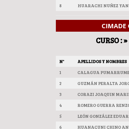
8
HUARACHI NUÑEZ YA
CIMADE 
CURSO :
N°
APELLIDOS Y NOMBRES
1
CALAGUA PUMARRUME 
2
GUZMÁN PERALTA JOR
3
CORAZI JOAQUIN MARI
4
ROMERO GUERRA RENZ
5
LEÓN GONZÁLEZ EDUA
6
HUANACUNI CHINO AN