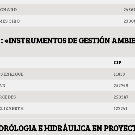
ICHARD
2456
MES CIRO
2300
 : «INSTRUMENTOS DE GESTIÓN AMBI
S
CIP
S ENRIQUE
11853
DAN
252749
RCEDES
250347
ELIZABETH
122241
IDRÓLOGIA E HIDRÁULICA EN PROYEC