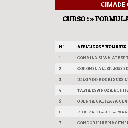
CIMADE 
CURSO : » FORMUL
N°
APELLIDOS Y NOMBRES
1
COHAILA SILVA ALBER
2
CORONEL ALLER JOSE 
3
DELGADO RODRIGUEZ L
4
TAPIA ESPINOZA BONIF
5
QUENTA CALIZAYA CLA
6
RUBIRA OTAROLA MAR
7
CONDORI HUANACUNI 