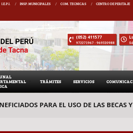
I.E.P.I.
INSP. MUNICIPALES
COM. TECNICAS
CENTRO DE PERITAJE
25 - 2027 DECANO CIP CONSEJO DEPARTAMENTAL TACNA : MARTIN ROMULO CHAP
(052) 411577
Lu
972271967 - 969320988
Sá
BUNAL
ARTAMENTAL
TRÁMITES
SERVICIOS
COMUNICAC
TICA
EFICIADOS PARA EL USO DE LAS BECAS 