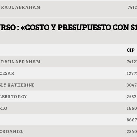
A RAUL ABRAHAM
741
RSO : «COSTO Y PRESUPUESTO CON S
CIP
A RAUL ABRAHAM
7412
 CESAR
1277
LY KATHERINE
3047
LBERTO ROY
2552
RIO
1660
8667
OS DANIEL
2840