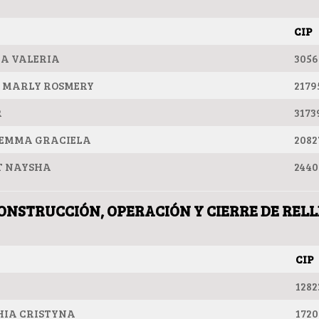
CIP
A VALERIA
3056
 MARLY ROSMERY
2179
R
3173
 EMMA GRACIELA
2082
T NAYSHA
2440
CONSTRUCCIÓN, OPERACIÓN Y CIERRE DE REL
CIP
1282
HIA CRISTYNA
1720