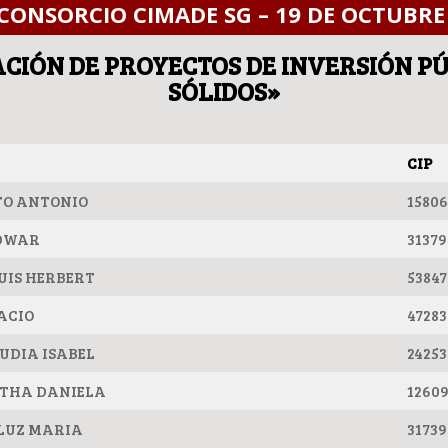
CONSORCIO CIMADE SG – 19 DE OCTUBRE 
ACIÓN DE PROYECTOS DE INVERSIÓN PÚ
SÓLIDOS»
CIP
TO ANTONIO
1580
EDWAR
31379
UIS HERBERT
53847
ACIO
47283
UDIA ISABEL
2425
THA DANIELA
1260
LUZ MARIA
3173